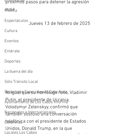
Entrevistas
próximos pasos para detener la agresión 
rusa
Música
Espectáculos
Jueves 13 de febrero de 2025
Cultura
Eventos
Entérate
Deportes
La buena del día
Sólo Tránsito Local
Reportajes Especiales Al Cabo Notic
Al igual que su homólogo ruso, Vladimir 
Putin, el presidente de Ucrania, 
Ayuntamiento de Los Cabos Informa
Volodymyr Zelenskyy, confirmó que 
Nacionales e Internacionales
también sostuvo una conversación 
telefónica con el presidente de Estados 
Columnas
Unidos, Donald Trump, en la que 
Locales Los Cabos