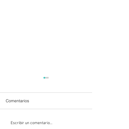
Comentarios
EU suspende actividades
Ken Salazar dice
Escribir un comentario...