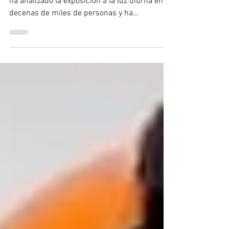
según un estudio
Jueves 02 de julio de 2026. Un nuevo estudio
ha analizado la exposición a la luz diurna en
decenas de miles de personas y ha
encontrado una relación clara con un menor
riesgo de demencia. La investigación, basada
en datos de más de 87.000 adultos del
Biobanco del Reino Unido, apunta a que
quienes reciben más luz natural durante el
día podrían tener una mejor protección frente
al deterioro cognitivo a largo plazo. No
demuestra por sí sola una relación de causa y
efecto, pero s