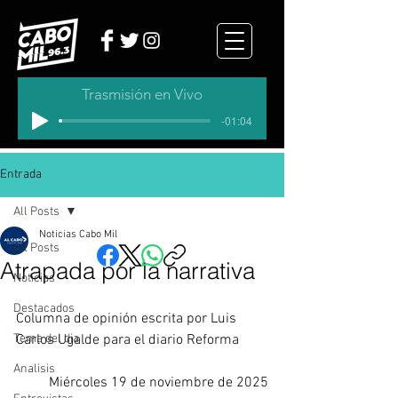
Trasmisión en Vivo
-01:04
Entrada
All Posts
Noticias Cabo Mil
All Posts
Atrapada por la narrativa
Noticias
Destacados
Columna de opinión escrita por 
Luis 
Tema del dia
Carlos Ugalde para el diario Reforma
Analisis
Miércoles 19 de noviembre de 2025