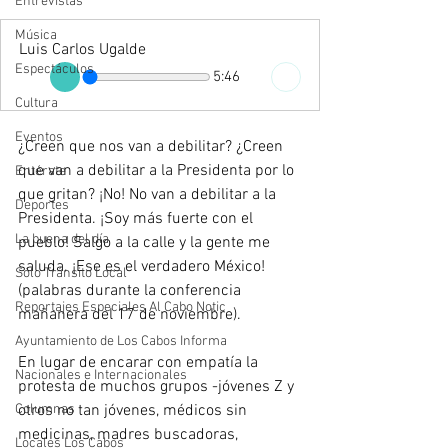
Entrevistas
Música
Luis Carlos Ugalde
Espectáculos
5:46
Cultura
Eventos
¿Creen que nos van a debilitar? ¿Creen 
que van a debilitar a la Presidenta por lo 
Entérate
que gritan? ¡No! No van a debilitar a la 
Deportes
Presidenta. ¡Soy más fuerte con el 
La buena del día
pueblo! Salgo a la calle y la gente me 
saluda. ¡Ese es el verdadero México! 
Sólo Tránsito Local
(palabras durante la conferencia 
Reportajes Especiales Al Cabo Notic
mañanera del 17 de noviembre).
Ayuntamiento de Los Cabos Informa
En lugar de encarar con empatía la 
Nacionales e Internacionales
protesta de muchos grupos -jóvenes Z y 
Columnas
otros no tan jóvenes, médicos sin 
medicinas, madres buscadoras, 
Locales Los Cabos