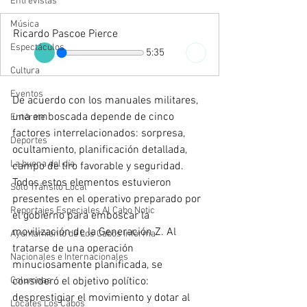
Entrevistas
Música
Ricardo Pascoe Pierce
Espectáculos
5:35
Cultura
Eventos
De acuerdo con los manuales militares, 
una emboscada depende de cinco 
Entérate
factores interrelacionados: sorpresa, 
Deportes
ocultamiento, planificación detallada, 
La buena del día
campo de tiro favorable y seguridad. 
Todos estos elementos estuvieron 
Sólo Tránsito Local
presentes en el operativo preparado por 
Reportajes Especiales Al Cabo Notic
el gobierno para emboscar la 
movilización de la Generación Z. Al 
Ayuntamiento de Los Cabos Informa
tratarse de una operación 
Nacionales e Internacionales
minuciosamente planificada, se 
Columnas
consideró el objetivo político: 
desprestigiar el movimiento y dotar al 
Locales Los Cabos