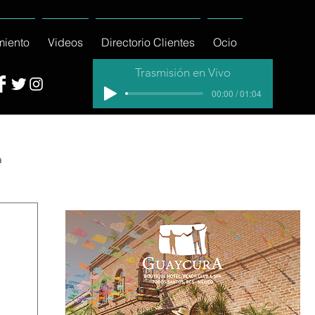
miento
Videos
Directorio Clientes
Ocio
Trasmisión en Vivo
00:00 / 01:04
a
cial