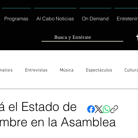
Programas
Al Cabo Noticias
On Demand
Entreteni
nalisis
Entrevistas
Música
Espectáculos
Cultur
Sólo Tránsito Local
Reportajes Especiales Al Cabo Notic
 el Estado de
iembre en la Asamblea
rnacionales
Columnas
Locales Los Cabos
Servicio So
U