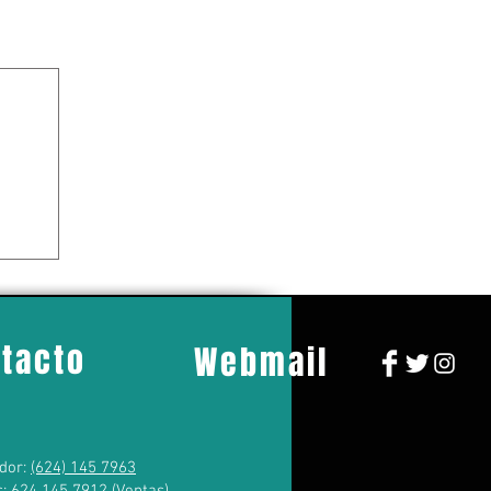
tacto
Webmail
dor:
(624) 145 7963