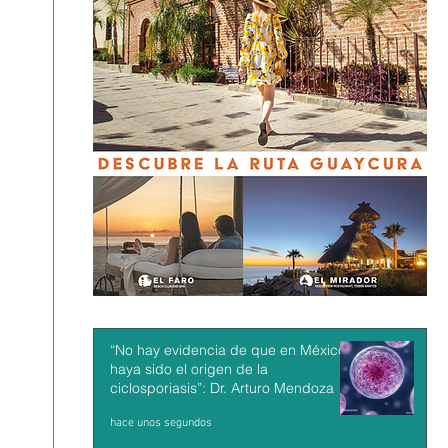
“No hay evidencia de que en México
haya sido el origen de la
ciclosporiasis”: Dr. Arturo Mendoza
hace unos segundos