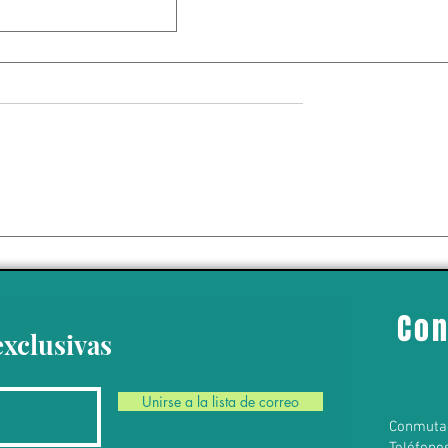
sa a México y
 enriquecerse a
stados Unidos
Con
exclusivas
Unirse a la lista de correo
Conmuta