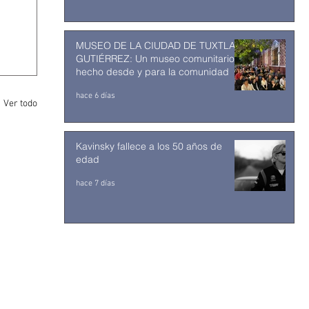
MUSEO DE LA CIUDAD DE TUXTLA
GUTIÉRREZ: Un museo comunitario
hecho desde y para la comunidad
hace 6 días
Ver todo
Kavinsky fallece a los 50 años de
edad
hace 7 días