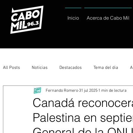
Inicio
Acerca de Cabo Mil
All Posts
Noticias
Destacados
Tema del dia
A
Fernando Romero
31 jul 2025
1 min de lectura
Eventos
Entérate
Deportes
La buena del día
Canadá reconocerá
Palestina en sept
Ayuntamiento de Los Cabos Informa
Nacionales e Inte
General de la ON