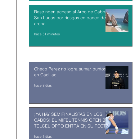
Restringen acceso al Arco de Cabo
San Lucas por riesgos en banco de
arena
hace 51 minutos
Checo Perez no logra sumar puntos
en Cadillac
hace 2 días
¡YA HAY SEMIFINALISTAS EN LOS
CABOS! EL MIFEL TENNIS OPEN BY
TELCEL OPPO ENTRA EN SU RECTA
FINAL
hace 6 días