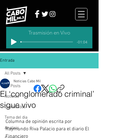
Trasmisión en Vivo
-01:04
Entrada
All Posts
Noticias Cabo Mil
All Posts
El ‘conglomerado criminal’
Noticias
sigue vivo
Destacados
Tema del dia
Columna de opinión escrita por 
Analisis
Raymundo Riva Palacio para el diario El 
Financiero