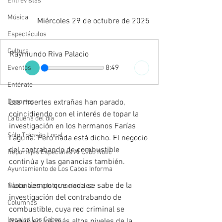
Entrevistas
Música
Miércoles 29 de octubre de 2025
Espectáculos
Cultura
Raymundo Riva Palacio
8:49
Eventos
Entérate
Deportes
Las muertes extrañas han parado, 
coincidiendo con el interés de topar la 
La buena del día
investigación en los hermanos Farías 
Sólo Tránsito Local
Laguna. Pero nada está dicho. El negocio 
del contrabando de combustible 
Reportajes Especiales Al Cabo Notic
continúa y las ganancias también.
Ayuntamiento de Los Cabos Informa
Hace tiempo que nada se sabe de la 
Nacionales e Internacionales
investigación del contrabando de 
Columnas
combustible, cuya red criminal se 
Locales Los Cabos
fraguó en los más altos niveles de la 