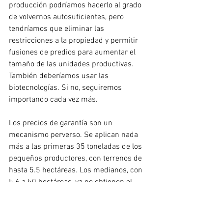
producción podríamos hacerlo al grado 
de volvernos autosuficientes, pero 
tendríamos que eliminar las 
restricciones a la propiedad y permitir 
fusiones de predios para aumentar el 
tamaño de las unidades productivas. 
También deberíamos usar las 
biotecnologías. Si no, seguiremos 
importando cada vez más.
Los precios de garantía son un 
mecanismo perverso. Se aplican nada 
más a las primeras 35 toneladas de los 
pequeños productores, con terrenos de 
hasta 5.5 hectáreas. Los medianos, con 
5.6 a 50 hectáreas, ya no obtienen el 
precio de garantía, sino un "incentivo", 
que se limita a solo 600 toneladas. Los 
grandes no reciben ningún apoyo. Es un 