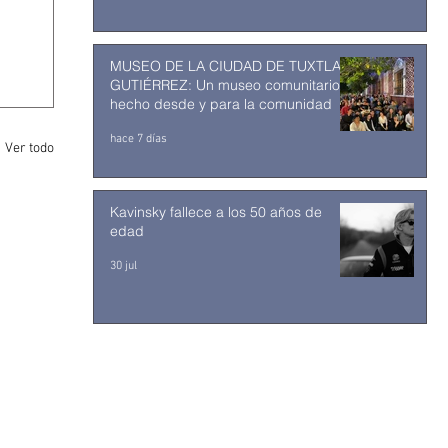
MUSEO DE LA CIUDAD DE TUXTLA
GUTIÉRREZ: Un museo comunitario
hecho desde y para la comunidad
hace 7 días
Ver todo
Kavinsky fallece a los 50 años de
edad
30 jul