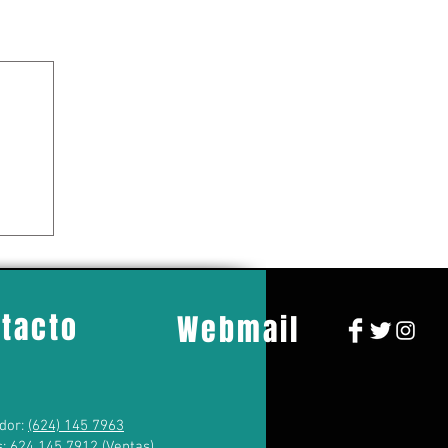
tacto
Webmail
dor:
(624) 145 7963
s:
624 145 7912
(Ventas)