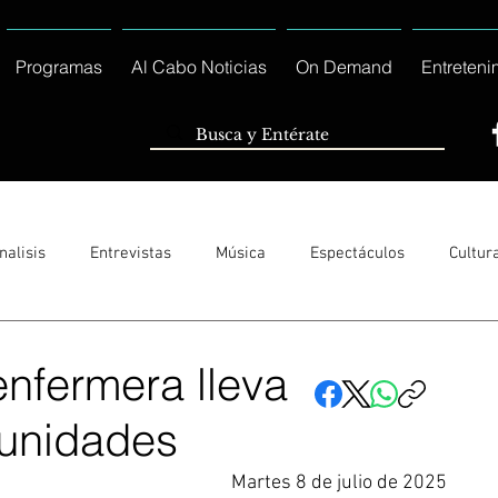
Programas
Al Cabo Noticias
On Demand
Entreteni
nalisis
Entrevistas
Música
Espectáculos
Cultur
Sólo Tránsito Local
Reportajes Especiales Al Cabo Notic
enfermera lleva
munidades
rnacionales
Columnas
Locales Los Cabos
Servicio So
Martes 8 de julio de 2025