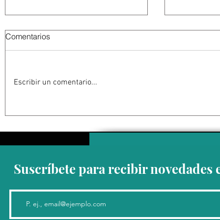
Comentarios
Escribir un comentario...
Una campaña científica
Kazajistán 
detecta 48 cachalotes al
para recup
norte de Menorca y un 20%
población
son crías
hace más 
Suscríbete para recibir novedades 