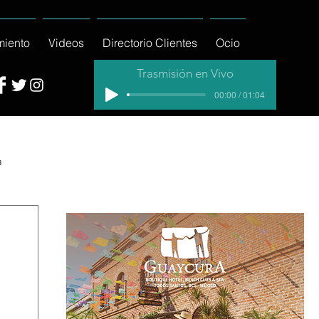
miento
Videos
Directorio Clientes
Ocio
Trasmisión en Vivo
00:00 / 01:04
a
cial