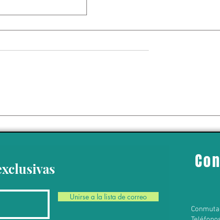
libera una tigresa
erar una
 desaparecida
de 70 años
Con
exclusivas
Unirse a la lista de correo
Conmuta
Teléfono