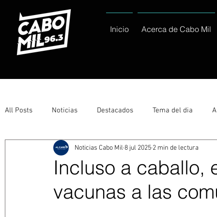
Inicio
Acerca de Cabo Mil
All Posts
Noticias
Destacados
Tema del dia
A
Noticias Cabo Mil
8 jul 2025
2 min de lectura
Eventos
Entérate
Deportes
La buena del día
Incluso a caballo, 
vacunas a las co
Ayuntamiento de Los Cabos Informa
Nacionales e Inte