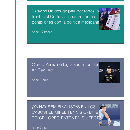
Estados Unidos golpea por todos los
frentes al Cartel Jalisco: frenar las
conexiones con la política mexicana y
su músculo económico
hace 19 horas
Checo Perez no logra sumar puntos
en Cadillac
hace 3 días
¡YA HAY SEMIFINALISTAS EN LOS
CABOS! EL MIFEL TENNIS OPEN BY
TELCEL OPPO ENTRA EN SU RECTA
FINAL
hace 7 días