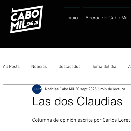
Inicio
Acerca de Cabo Mil
All Posts
Noticias
Destacados
Tema del dia
A
Noticias Cabo Mil
30 sept 2025
6 min de lectura
Eventos
Entérate
Deportes
La buena del día
Las dos Claudias
Ayuntamiento de Los Cabos Informa
Nacionales e Inte
Columna de opinión escrita por 
Carlos Loret