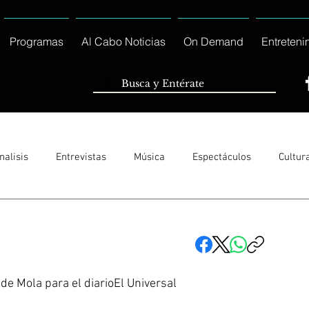
Programas
Al Cabo Noticias
On Demand
Entreteni
nalisis
Entrevistas
Música
Espectáculos
Cultur
Sólo Tránsito Local
Reportajes Especiales Al Cabo Notic
rnacionales
Columnas
Locales Los Cabos
Servicio So
 de Mola para el diarioEl Universal