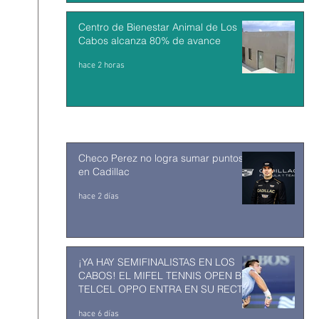
Centro de Bienestar Animal de Los
Cabos alcanza 80% de avance
hace 2 horas
Checo Perez no logra sumar puntos
en Cadillac
hace 2 días
¡YA HAY SEMIFINALISTAS EN LOS
CABOS! EL MIFEL TENNIS OPEN BY
TELCEL OPPO ENTRA EN SU RECTA
FINAL
hace 6 días