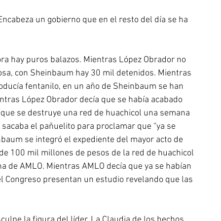
 Encabeza un gobierno que en el resto del día se ha 
ora hay puros balazos. Mientras López Obrador no 
 rosa, con Sheinbaum hay 30 mil detenidos. Mientras 
oducía fentanilo, en un año de Sheinbaum se han 
entras López Obrador decía que se había acabado 
 que se destruye una red de huachicol una semana 
 sacaba el pañuelito para proclamar que “ya se 
nbaum se integró el expediente del mayor acto de 
 de 100 mil millones de pesos de la red de huachicol 
rina de AMLO. Mientras AMLO decía que ya se habían 
 el Congreso presentan un estudio revelando que las 
culpe la figura del líder. La Claudia de los hechos 