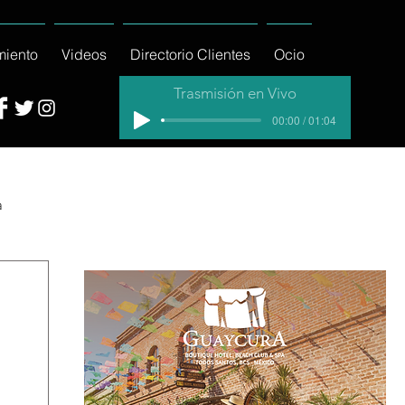
miento
Videos
Directorio Clientes
Ocio
Trasmisión en Vivo
00:00 / 01:04
a
cial