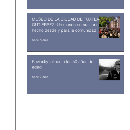
MUSEO DE LA CIUDAD DE TUXTLA
GUTIÉRREZ: Un museo comunitario
hecho desde y para la comunidad
hace 6 días
Kavinsky fallece a los 50 años de
edad
hace 7 días