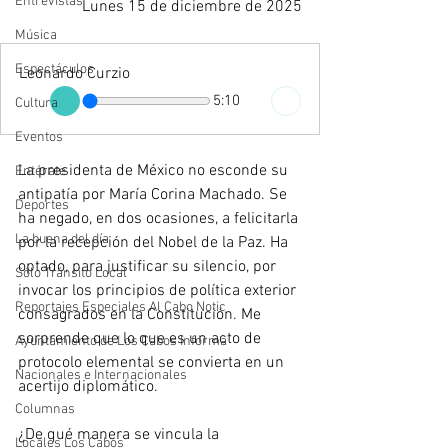
Entrevistas
Lunes 15 de diciembre de 2025
Música
Espectáculos
Leonardo Curzio
5:10
Cultura
Eventos
La presidenta de México no esconde su 
Entérate
antipatía por María Corina Machado. Se 
Deportes
ha negado, en dos ocasiones, a felicitarla 
La buena del día
por la recepción del Nobel de la Paz. Ha 
optado, para justificar su silencio, por 
Sólo Tránsito Local
invocar los principios de política exterior 
Reportajes Especiales Al Cabo Notic
consagrados en la Constitución. Me 
sorprende que lo que es un acto de 
Ayuntamiento de Los Cabos Informa
protocolo elemental se convierta en un 
Nacionales e Internacionales
acertijo diplomático.
Columnas
¿De qué manera se vincula la 
Locales Los Cabos