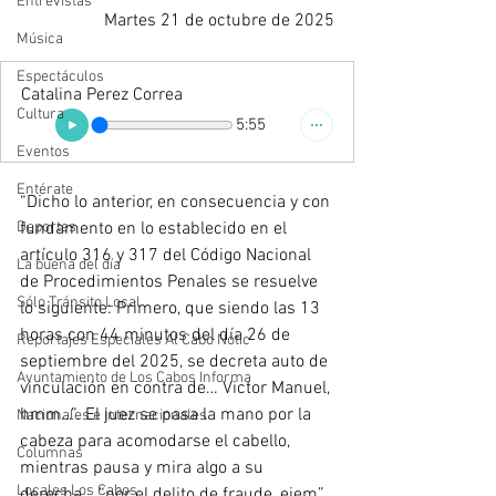
Entrevistas
Martes 21 de octubre de 2025
Música
Espectáculos
Catalina Perez Correa
Cultura
5:55
Eventos
Entérate
“Dicho lo anterior, en consecuencia y con 
Deportes
fundamento en lo establecido en el 
artículo 316 y 317 del Código Nacional 
La buena del día
de Procedimientos Penales se resuelve 
Sólo Tránsito Local
lo siguiente: Primero, que siendo las 13 
horas con 44 minutos del día 26 de 
Reportajes Especiales Al Cabo Notic
septiembre del 2025, se decreta auto de 
Ayuntamiento de Los Cabos Informa
vinculación en contra de… Victor Manuel, 
hmm…”. El juez se pasa la mano por la 
Nacionales e Internacionales
cabeza para acomodarse el cabello, 
Columnas
mientras pausa y mira algo a su 
Locales Los Cabos
derecha… “por el delito de fraude, ejem”. 