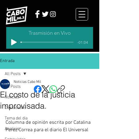
Trasmisión en Vivo
-01:04
Entrada
All Posts
Noticias Cabo Mil
All Posts
El costo de la justicia
Noticias
improvisada.
Destacados
Tema del dia
Columna de opinión escrita por 
Catalina 
Analisis
Perez Correa para el diario El Universal