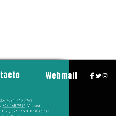
tacto
Webmail
dor:
(624) 145 7963
s:
624 145 7912
(Ventas)
8182
y
624 145 8183
(Cabina)