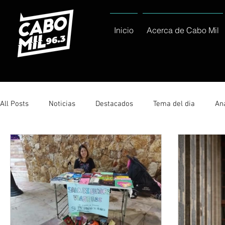
Inicio
Acerca de Cabo Mil
All Posts
Noticias
Destacados
Tema del dia
Ana
Sólo Tránsito Local
Reportajes Especiales Al Cabo Notic
Servicio Social