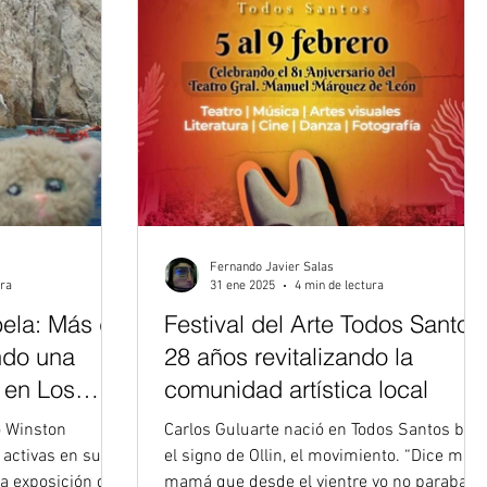
Fernando Javier Salas
ura
31 ene 2025
4 min de lectura
ela: Más de
Festival del Arte Todos Santos
ndo una
28 años revitalizando la
 en Los
comunidad artística local
o Winston
Carlos Guluarte nació en Todos Santos bajo
 activas en sus
el signo de Ollin, el movimiento. “Dice mi
na exposición de
mamá que desde el vientre yo no paraba d