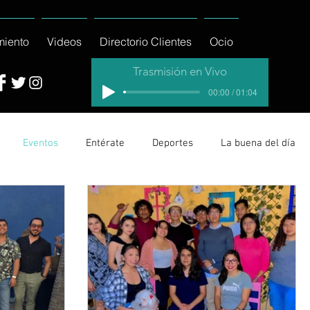
miento
Videos
Directorio Clientes
Ocio
Trasmisión en Vivo
00:00 / 01:04
Eventos
Entérate
Deportes
La buena del día
cionales
Columnas
Locales Los Cabos