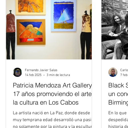
Fernando Javier Salas
Carlo
14 feb 2025
3 min de lectura
7 feb
Patricia Mendoza Art Gallery:
Black 
17 años promoviendo el arte y
un conc
la cultura en Los Cabos
Birmi
La artista nació en La Paz, donde desde
En lo que
muy temprana edad desarrolló una pasión
despedida
no solamente por la pintura y la escultura,
historia d