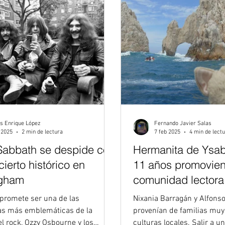
s Enrique López
Fernando Javier Salas
 2025
2 min de lectura
7 feb 2025
4 min de lect
Sabbath se despide con
Hermanita de Ysab
ierto histórico en
11 años promovie
ngham
comunidad lectora
Cabos
 promete ser una de las
Nixania Barragán y Alfons
s más emblemáticas de la
provenían de familias muy
el rock, Ozzy Osbourne y los
culturas locales. Salir a u