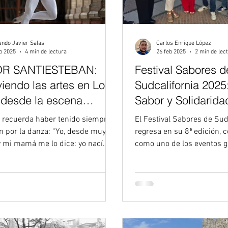
ando Javier Salas
Carlos Enrique López
b 2025
4 min de lectura
26 feb 2025
2 min de lec
R SANTIESTEBAN:
Festival Sabores d
iendo las artes en Los
Sudcalifornia 2025:
desde la escena
Sabor y Solidarida
diente y la función
Miraflores
ín recuerda haber tenido siempre
El Festival Sabores de Sud
a
n por la danza: “Yo, desde muy
regresa en su 8ª edición, 
 y mi mamá me lo dice: yo nací
como uno de los eventos 
..
más esperados de Baja...