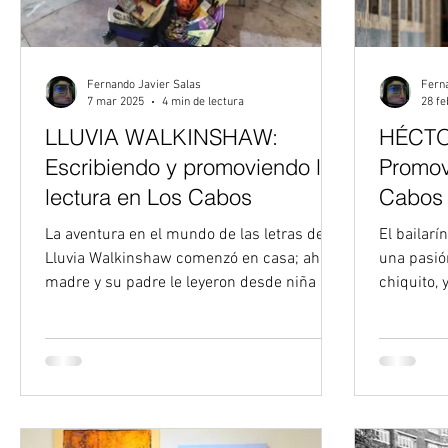
Fernando Javier Salas
Fern
7 mar 2025
4 min de lectura
28 fe
LLUVIA WALKINSHAW:
HÉCTO
Escribiendo y promoviendo la
Promov
lectura en Los Cabos
Cabos 
indepen
La aventura en el mundo de las letras de
El bailar
públic
Lluvia Walkinshaw comenzó en casa; ahí su
una pasió
madre y su padre le leyeron desde niña los
chiquito,
clásicos de...
bailando”,.