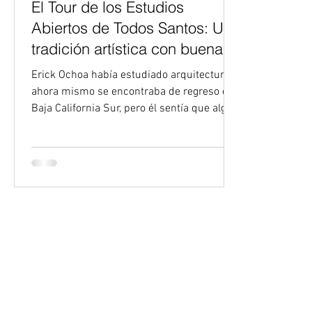
El Tour de los Estudios
Abiertos de Todos Santos: Una
tradición artística con buena
causa que celebra su 14a
Erick Ochoa había estudiado arquitectura y
edición
ahora mismo se encontraba de regreso en
Baja California Sur, pero él sentía que algo
más le...