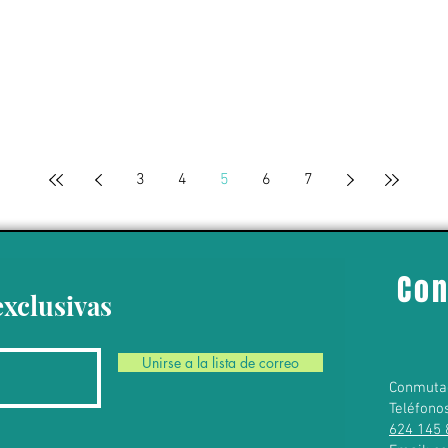
3
4
5
6
7
Con
exclusivas
Unirse a la lista de correo
Conmuta
Teléfono
624 145 