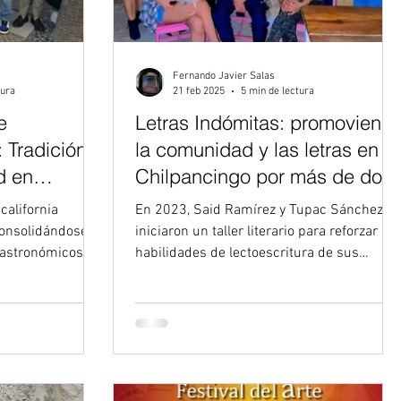
Fernando Javier Salas
tura
21 feb 2025
5 min de lectura
e
Letras Indómitas: promoviend
 Tradición,
la comunidad y las letras en
d en
Chilpancingo por más de dos
años
california
En 2023, Said Ramírez y Tupac Sánchez
consolidándose
iniciaron un taller literario para reforzar las
gastronómicos
habilidades de lectoescritura de sus
estudiantes...