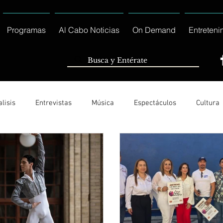
Programas
Al Cabo Noticias
On Demand
Entreteni
lisis
Entrevistas
Música
Espectáculos
Cultura
Ayuntamiento de Los Cabos Informa
Nacionales e Interna